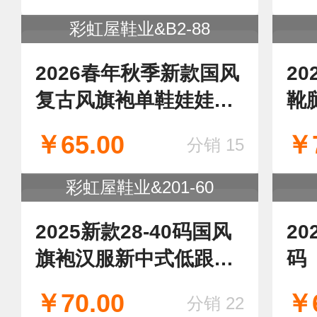
彩虹屋鞋业&223-50
新款低跟舞台表演亮片
新
鞋