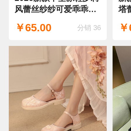
风蕾丝纱纱可爱乖乖学
塔
院风
￥65.00
￥6
分销 36