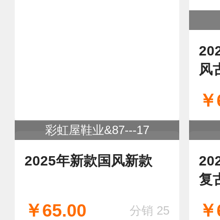
彩虹屋鞋业&227-10
2026新款浅口单鞋
2
风
大
￥65.00
￥6
分销 33
口