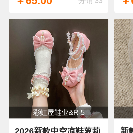
￥65.00
￥6
分销 33
风
彩虹屋鞋业&R-5
2026新款中空凉鞋萝莉
新