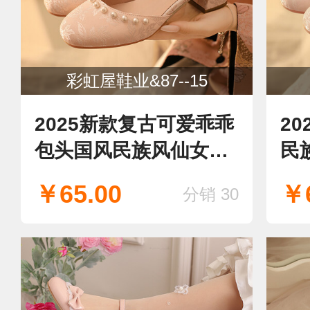
彩虹屋鞋业&87--15
2025新款复古可爱乖乖
20
包头国风民族风仙女粗
民
跟马面裙旗袍珍珠中空
复
￥65.00
￥6
分销 30
绸缎面汉服女凉鞋
女