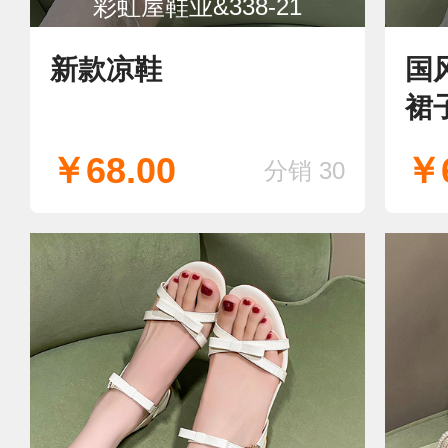
彩虹屋鞋业&338-21
新款凉鞋
国
裙
￥68.00
￥6
分销 30