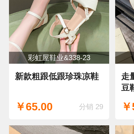
彩虹屋鞋业&338-23
新款粗跟低跟珍珠凉鞋
走
豆
￥65.00
￥5
分销 29