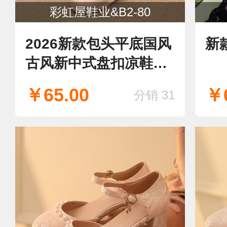
彩虹屋鞋业&B2-80
2026新款包头平底国风
新
古风新中式盘扣凉鞋中
空
￥65.00
￥6
分销 31