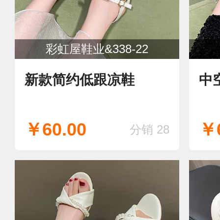
彩虹屋鞋业&338-22
新款简约低跟凉鞋
中
￥60.00
￥6
分销 28