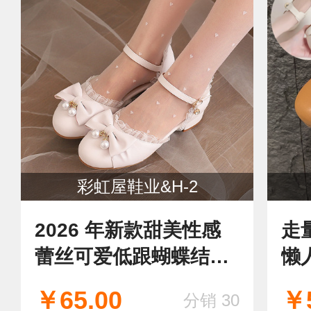
彩虹屋鞋业&H-2
2026 年新款甜美性感
走
蕾丝可爱低跟蝴蝶结珍
懒
珠包头女凉鞋
￥65.00
￥5
分销 30