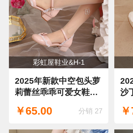
彩虹屋鞋业&H-1
2025年新款中空包头萝
2
莉蕾丝乖乖可爱女鞋甜
沙
美凉鞋
娘
￥65.00
￥7
分销 27
女