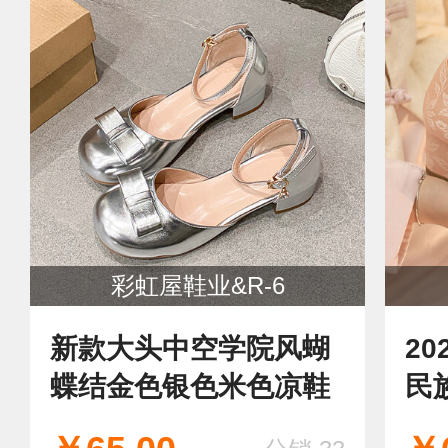
彩虹屋鞋业&R-6
新款大头中空学院风蝴
20
蝶结金色银色米色凉鞋
民
复