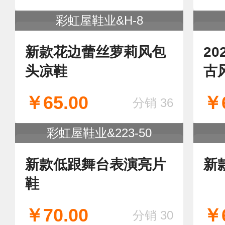
彩虹屋鞋业&87---17
2025年新款国风新款
2
复
朵
￥65.00
￥6
分销 25