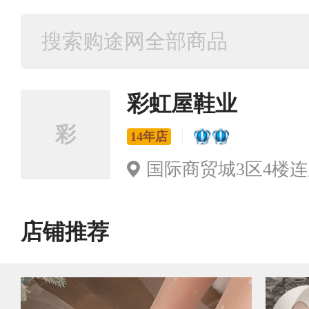
彩虹屋鞋业
彩
14年店
国际商贸城3区4楼连廊1
店铺推荐