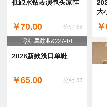
低跟水钻表演包头凉鞋
20
大
袍
￥70.00
￥6
分销 38
跟