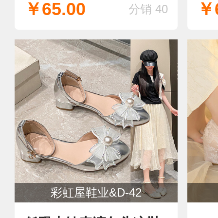
￥65.00
￥6
分销 40
彩虹屋鞋业&D-42