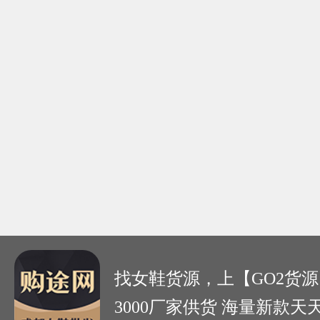
2026新款国风古风绸缎
2
盘扣旗袍网纱配的鞋子
搭
平底国风复古单鞋
中
￥65.00
￥6
分销 34
国
找女鞋货源，上【GO2货源
3000厂家供货 海量新款天