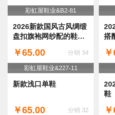
彩虹屋鞋业&H-8
新款花边蕾丝萝莉风包
2
头凉鞋
古
头
￥65.00
￥6
分销 36
复