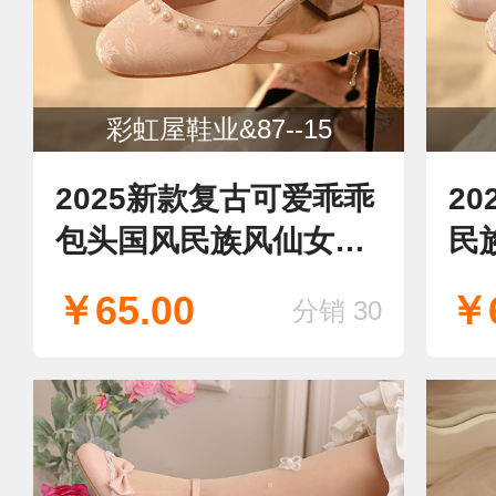
彩虹屋鞋业&87--15
2025新款复古可爱乖乖
20
包头国风民族风仙女粗
民
跟马面裙旗袍珍珠中空
复
￥65.00
￥6
分销 30
绸缎面汉服女凉鞋
女