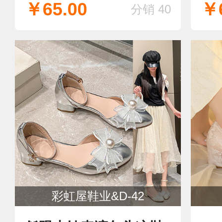
￥65.00
￥6
分销 40
彩虹屋鞋业&D-42