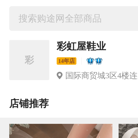
彩虹屋鞋业
彩
14年店
国际商贸城3区4楼连廊1
店铺推荐