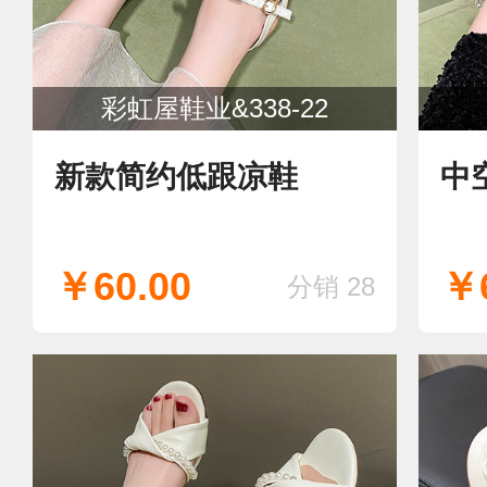
彩虹屋鞋业&338-22
新款简约低跟凉鞋
中
￥60.00
￥6
分销 28