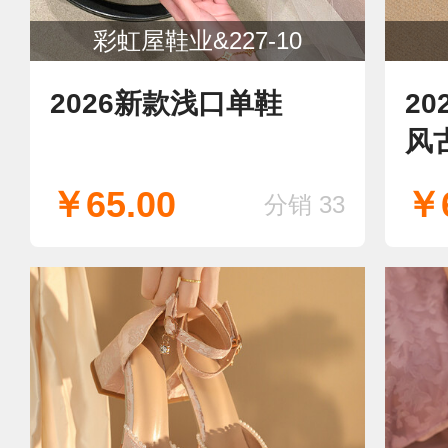
彩虹屋鞋业&227-10
2026新款浅口单鞋
2
风
大
￥65.00
￥6
分销 33
口