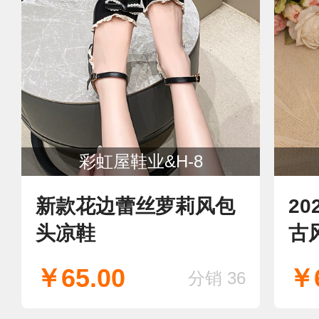
彩虹屋鞋业&H-8
新款花边蕾丝萝莉风包
2
头凉鞋
古
头
￥65.00
￥6
分销 36
复