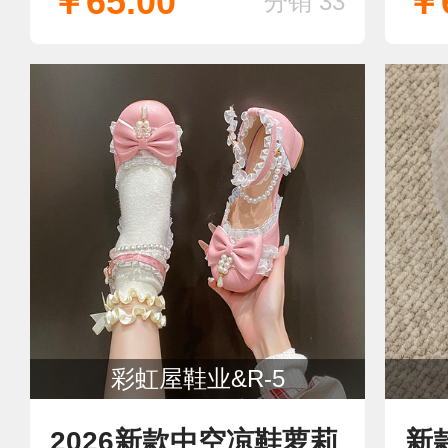
￥65.00
￥6
分销 33
风
彩虹屋鞋业&R-5
2026新款中空凉鞋萝莉
新