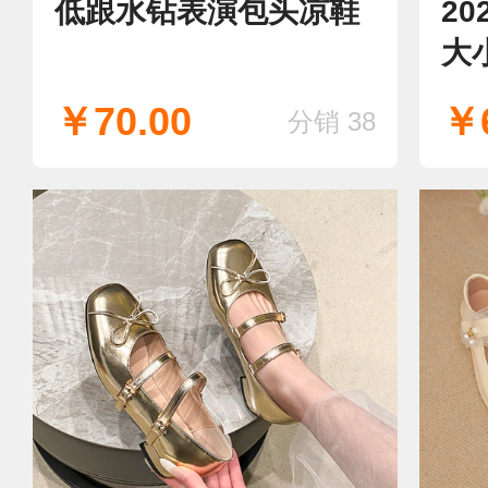
低跟水钻表演包头凉鞋
20
大
袍
￥70.00
￥6
分销 38
跟