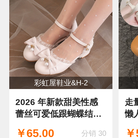
彩虹屋鞋业&H-2
2026 年新款甜美性感
走
蕾丝可爱低跟蝴蝶结珍
懒
珠包头女凉鞋
￥65.00
￥5
分销 30