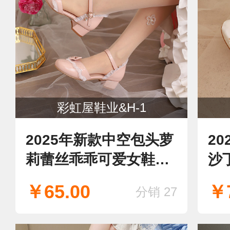
彩虹屋鞋业&H-1
2025年新款中空包头萝
2
莉蕾丝乖乖可爱女鞋甜
沙
美凉鞋
娘
￥65.00
￥7
分销 27
女