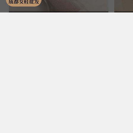
彩虹屋鞋业&227-11
新款浅口单鞋
2
鞋
￥65.00
￥6
分销 32