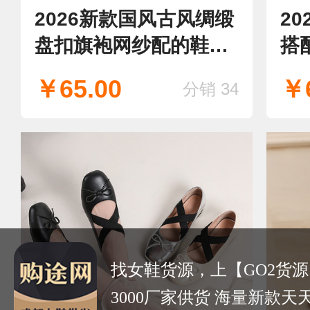
2026新款国风古风绸缎
2
盘扣旗袍网纱配的鞋子
搭
平底国风复古单鞋
中
￥65.00
￥6
分销 34
国
找女鞋货源，上【GO2货源
3000厂家供货 海量新款天