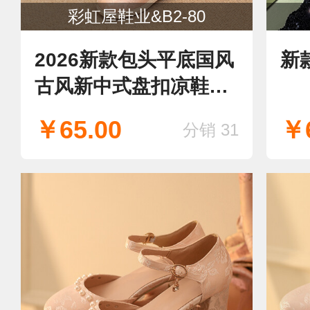
彩虹屋鞋业&B2-80
2026新款包头平底国风
新
古风新中式盘扣凉鞋中
空
￥65.00
￥6
分销 31