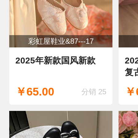
彩虹屋鞋业&87---17
2025年新款国风新款
2
复
朵
￥65.00
￥6
分销 25