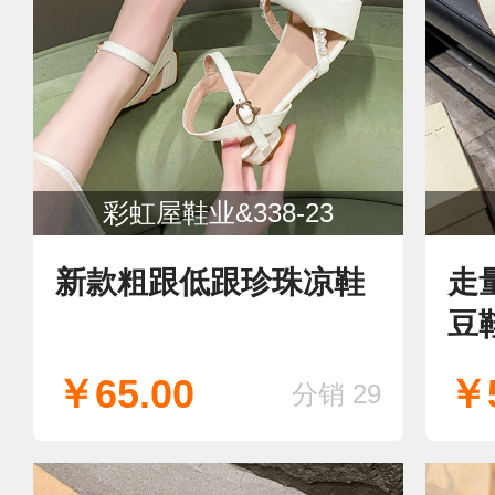
彩虹屋鞋业&338-23
新款粗跟低跟珍珠凉鞋
走
豆
￥65.00
￥5
分销 29