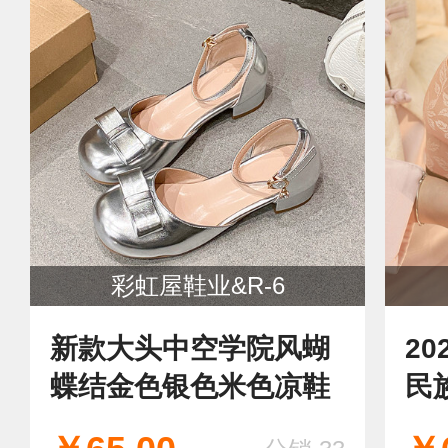
彩虹屋鞋业&R-6
新款大头中空学院风蝴
20
蝶结金色银色米色凉鞋
民
复