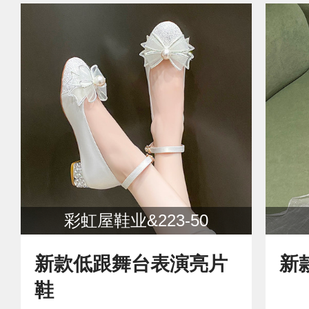
彩虹屋鞋业&223-50
新款低跟舞台表演亮片
新
鞋