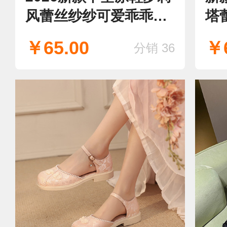
风蕾丝纱纱可爱乖乖学
塔
院风
￥65.00
￥6
分销 36