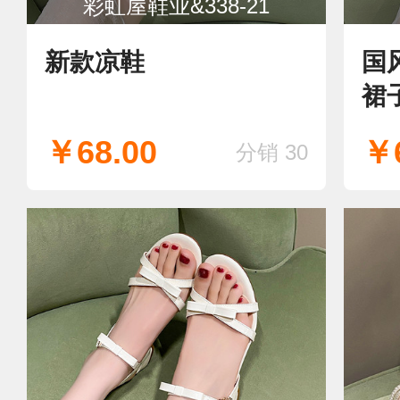
彩虹屋鞋业&338-21
新款凉鞋
国
裙
￥68.00
￥6
分销 30