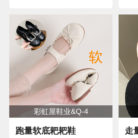
彩虹屋鞋业&Q-4
跑量软底耙耙鞋
走